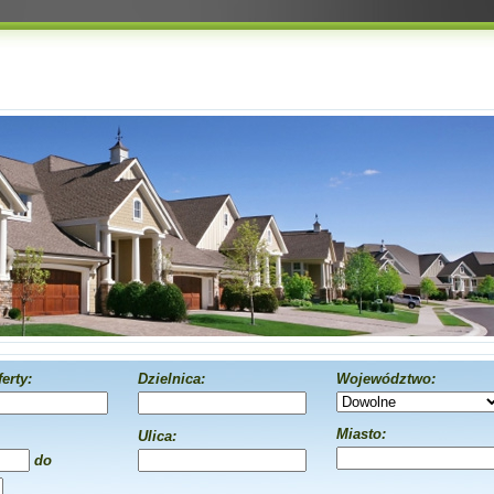
erty:
Dzielnica:
Województwo:
Miasto:
Ulica:
do