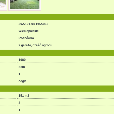
2022-01-04 16:23:32
Wielkopolskie
Rosnówko
2 garaże, część ogrodu
1980
dom
1
cegła
151 m
2
3
1