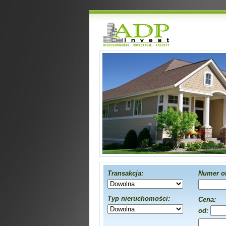
Transakcja:
Numer of
Typ nieruchomości:
Cena:
od: