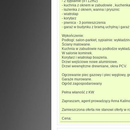
- 2 sypialnie (9 i 12m2)
- kuchnia z oknem w zabudowie , kuchenk
- łazienka z oknem, wanna i prysznic
- wiatrołap
- korytarz
- piwnica - 3 pomieszczenia
- garaż w budynku z bramą uchylną i gara
Wykończenie:
Podłogi: salon-parkiet, sypialnie: wykładz
Ściany malowane.
Kuchnia w zabudowie na podłodze wykładzi
W salonie kominek.
Korytarz i wiatrołap boazeria.
Drzwi wejściowe nowe aluminiowe.
Drzwi wewnętrzne drewniane, okna PCV.
Ogrzewanie piec gazowy i piec węglowy, gr
Garaże murowane.
Ogród zagospodarowany
Pełna właność z KW
Zapraszam, agent prowadzący Anna Kali
Zamieszczona oferta nie stanowi oferty w 
Cena: