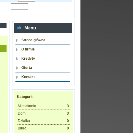
Menu
Strona główna
O firmie
Kredyty
Oferta
Kontakt
Kategorie
Mieszkania
3
Dom
3
Działka
0
Biuro
0