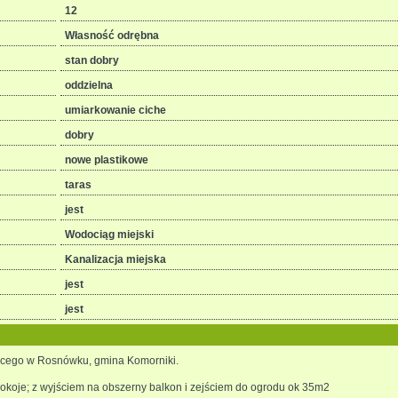
12
Własność odrębna
stan dobry
oddzielna
umiarkowanie ciche
dobry
nowe plastikowe
taras
jest
Wodociąg miejski
Kanalizacja miejska
jest
jest
ącego w Rosnówku, gmina Komorniki.
 pokoje; z wyjściem na obszerny balkon i zejściem do ogrodu ok 35m2