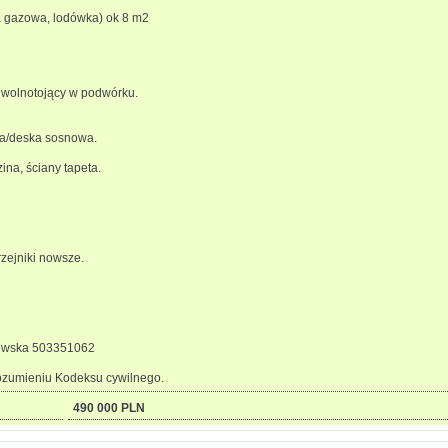
a gazowa, lodówka) ok 8 m2
ż wolnotojący w podwórku.
ina/deska sosnowa.
na, ściany tapeta.
zejniki nowsze.
nowska 503351062
rozumieniu Kodeksu cywilnego.
490 000 PLN