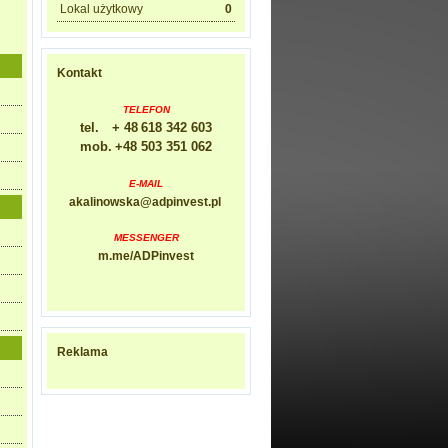
Lokal użytkowy
0
Kontakt
TELEFON
tel.
+ 48
618 342 603
mob.
+48
503 351 062
E-MAIL
akalinowska@adpinvest.pl
MESSENGER
m.me/ADPinvest
Reklama