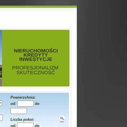
NIERUCHOMOŚCI
KREDYTY
INWESTYCJE
PROFESJONALIZM
SKUTECZNOŚĆ
Powierzchnia:
od:
do
Liczba pokoi:
od:
do